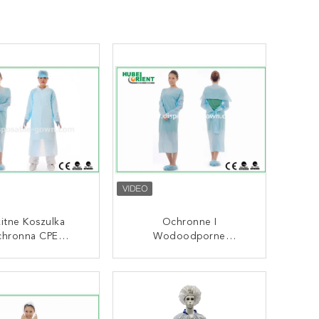
kitne Koszulka
Ochronne I
hronna CPE
Wodoodporne
dnorazowego
Jednorazowe Suknia CPE
/koszulka CPE Z
Z Pętlą Kciuka Do
AKTUJ SIĘ TERAZ
SKONTAKTUJ SIĘ TERAZ
jdankami Dla
Ochrony Ciała Przed
iska Medycznego
Zanieczyszczeniem