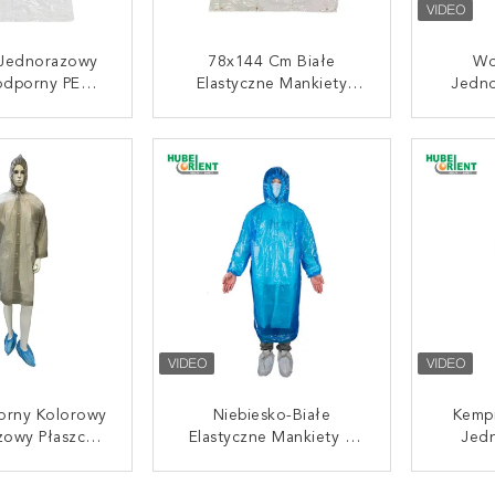
Jednorazowy
78x144 Cm Białe
Wo
dporny PE
Elastyczne Mankiety
Jedno
owy Suknia Z
Jednorazowa Fartuch
Fartuc
i Kajdankami
Roboczy Z Tworzywa PE
Certy
UJ SIĘ TERAZ
SKONTAKTUJ SIĘ TERAZ
SKONT
Odporna Na Olej, Nie
Nadaje Się Do
Ponownego Użycia
rny Kolorowy
Niebiesko-Białe
Kemp
zowy Płaszcz
Elastyczne Mankiety Z
Jed
owy EVA Z
Kapeluszem PE Plastikowy
Kapelu
nym Kapturem
Jednorazowy Płaszcz
Płas
UJ SIĘ TERAZ
SKONTAKTUJ SIĘ TERAZ
SKONT