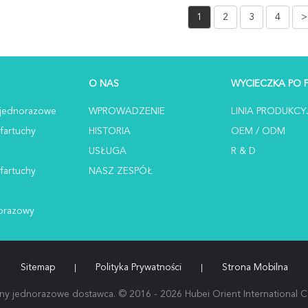
Deszczowy
Wodo
1
2
3
4
>
Wodoodporny
O NAS
WYCIECZKA PO 
jednorazowe
WPROWADZENIE
LINIA PRODUKCY
fartuchy
HISTORIA
OEM / ODM
USŁUGA
R & D
fartuchy
NASZ ZESPÓŁ
norazowy
Sitemap
Polityka Prywatności
Strona Mobilna
|
|
y jednorazowe dostawca. © 2016 - 2026 Hubei Orient International Cor