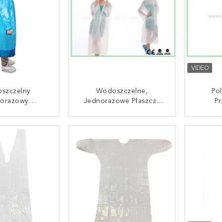
szczelny
Wodoszczelne,
Pol
orazowy
Jednorazowe Płaszcze
Pr
ysty Płaszcz Z
Ochronne,
Jedno
 PE Z Długimi
Przezroczyste,
Deszcz
UJ SIĘ TERAZ
SKONTAKTUJ SIĘ TERAZ
SKONT
i I Kapturą
Jednorazowe Płaszcze
Fabryce
Deszczowe.