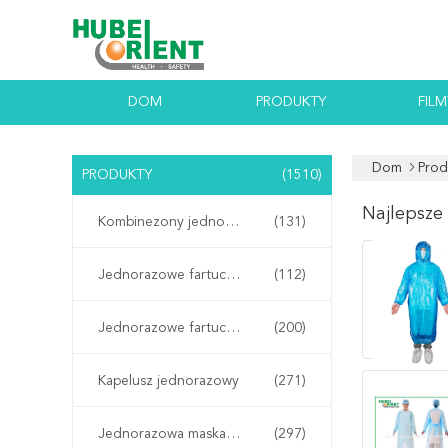
DOM
PRODUKTY
FILM
Dom
Prod
PRODUKTY
(1510)
Najlepsze
Kombinezony jednorazowe
(131)
Jednorazowe fartuchy laboratoryjne
(112)
Jednorazowe fartuchy izolacyjne
(200)
Kapelusz jednorazowy
(271)
Jednorazowa maska ​​na twarz
(297)