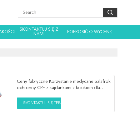
SKONTAKTUJ SIĘ Z
AKOŚCI
POPROSIĆ O WYCENĘ
NAMI
Ceny fabryczne Korzystanie medyczne Szlafrok
ochronny CPE z kajdankami z kciukiem dla
szpitala
SKONTAKTUJ SIĘ TERAZ