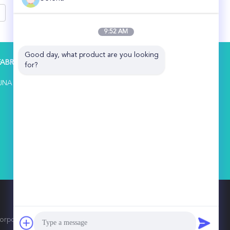
odporny Lekki
Z Kapturem Niebiesko-
Biały PE Ponczo Z
Kapturem
9:52 AM
Good day, what product are you looking 
FABRYCE
SKONTAKTUJ SIĘ Z NAMI
for?
Hubei Orient International Corporation
JNA
5F, BLDG nr.8, SOHOTown, CBD, Huaihai
Road, Jianghan District, Wuhan, Hubei,
Chiny
86-27-85577096
selenazjq@hborient.com
poration. All Rights Reserved.