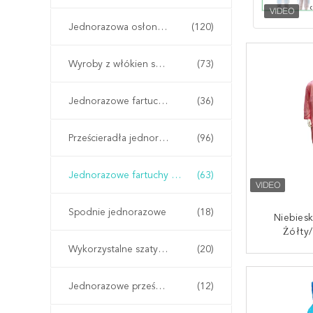
Jednorazowa osłona na buty
(120)
Wyroby z włókien sztucznych
(73)
Jednorazowe fartuchy chirurgiczne
(36)
Prześcieradła jednorazowe
(96)
Jednorazowe fartuchy ochronne
(63)
Spodnie jednorazowe
(18)
Niebiesk
Żółty
Jednora
Wykorzystalne szaty kimono
(20)
Deszcz
SKONTAKT
Kap
Jednorazowe prześcieradła
(12)
Dorosł