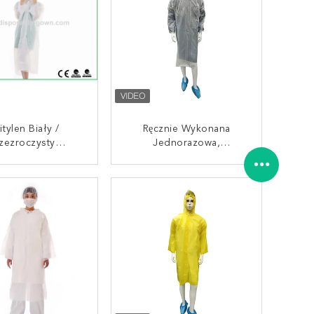
itylen Biały /
Ręcznie Wykonana
zezroczysty
Jednorazowa,
razowe Płaszcze
Wodoodporna Suknia Z
owe Dla Kobiet W
Polietylu Z Długimi
AKTUJ SIĘ TERAZ
SKONTAKTUJ SIĘ TERAZ
 Lub Warsztatach
Rękawami