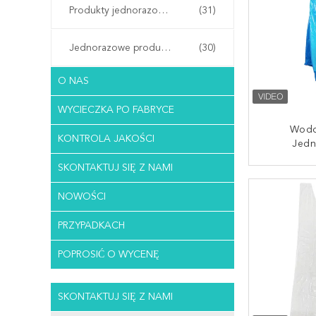
Produkty jednorazowego użytku w szpitalu
(31)
Jednorazowe produkty do salonu
(30)
O NAS
WYCIECZKA PO FABRYCE
Wodo
KONTROLA JAKOŚCI
Jedn
Przezrocz
SKONTAKTUJ SIĘ Z NAMI
Plastiku
SKONTAKT
Rękawam
NOWOŚCI
PRZYPADKACH
POPROSIĆ O WYCENĘ
SKONTAKTUJ SIĘ Z NAMI