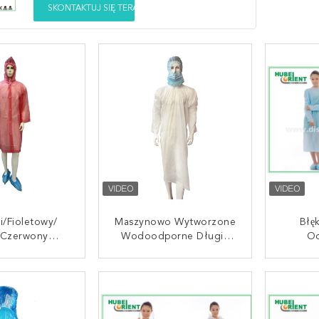
SKONTAKTUJ SIĘ TERAZ
i/fioletowy/
Maszynowo Wytworzone
Błę
/czerwony
Wodoodporne Długie
Oc
zowy Płaszcz
Rękawy Jednorazowa
Je
owy EVA Z
Suknia Robocza PE Z
Użytku
UJ SIĘ TERAZ
SKONTAKTUJ SIĘ TERAZ
SKONT
turą Dla
Opakowaniami Rolkowymi
Ka
ych/dzieci
Środow