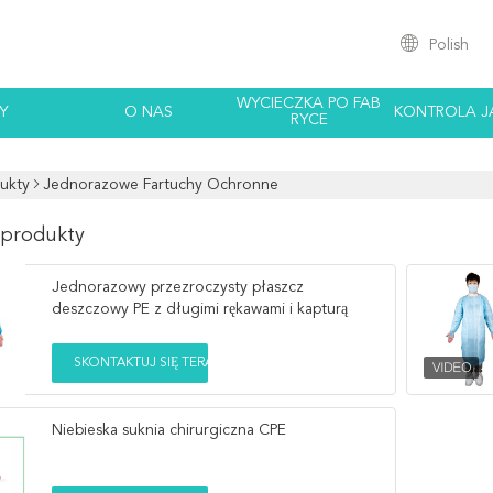
Polish
WYCIECZKA PO FAB
Y
O NAS
KONTROLA J
RYCE
ukty
Jednorazowe Fartuchy Ochronne
 produkty
Jednorazowy przezroczysty płaszcz
deszczowy PE z długimi rękawami i kapturą
SKONTAKTUJ SIĘ TERAZ
Niebieska suknia chirurgiczna CPE