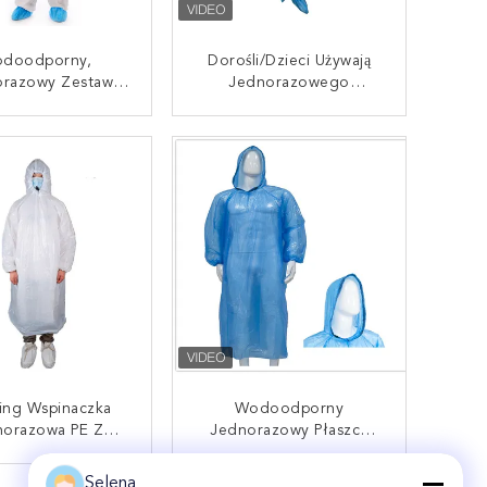
doodporny,
Dorośli/dzieci Używają
razowy Zestaw
Jednorazowego
ha PE Dla Gości Z
Wodoodpornego
fikatem ISO9001
Płaszcza Deszczowego
AKTUJ SIĘ TERAZ
SKONTAKTUJ SIĘ TERAZ
EVA Z Wieloma Kolorami
ing Wspinaczka
Wodoodporny
norazowa PE Z
Jednorazowy Płaszcz
szem Plastikowy
Przeciwdeszczowy Z
zcz Deszczowy
Tworzywa Sztucznego PE
Selena
AKTUJ SIĘ TERAZ
SKONTAKTUJ SIĘ TERAZ