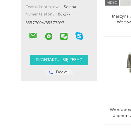
Osoba kontaktowa :
Selena
Numer telefonu :
86-27-
Maszyna 
Wodoo
85577096/85577097
Polieten
Otwartym
SKONTAKT
Free call
Wodoodpo
Jednora
Deszcz
Elastycz
SKONTAKT