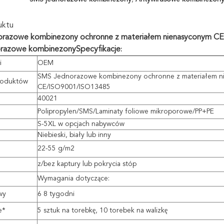
uktu
razowe kombinezony ochronne z materiałem nienasyconym 
razowe kombinezony
Specyfikacje
:
i
OEM
SMS Jednorazowe kombinezony ochronne z materiałem n
roduktów
CE/ISO9001/ISO13485
40021
Polipropylen/SMS/Laminaty foliowe mikroporowe/PP+PE
S-5XL w opcjach nabywców
Niebieski, biały lub inny
22-55 g/m2
z/bez kaptury lub pokrycia stóp
Wymagania dotyczące:
wy
6 8 tygodni
e*
5 sztuk na torebkę, 10 torebek na walizkę