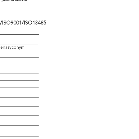
CE/ISO9001/ISO13485
ienasyconym