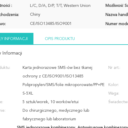
ności :
L/C, D/A, D/P, T/T, Western Union
Możliwość Su
Chiny
chodzenia:
Nazwa hand
CE/ISO13485/ISO9001
wo:
Numer mode
Y INFORMACJI
OPIS PRODUKTU
 Informacji
duktu:
Karta jednorazowe SMS-ów bez tkanej
Nr art.:
ochrony z CE/ISO9001/ISO13485
Polipropylen/SMS/folie mikroporowate/PP+PE
Kolor:
S-5XL
Waga:
e:
5 sztuk/worek, 10 worków/etui
Świadectw
ie:
Do chirurgicznego, medycznego lub
fabrycznego lub laboratorium
SMS jednorazowe kombinezony
,
Antywirusowe kombinezony