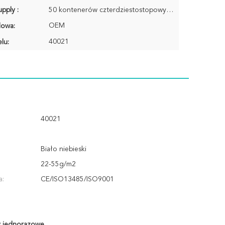
pply :
50 kontenerów czterdziestostopowych / miesiąc
OEM
lowa:
40021
lu:
40021
Biało niebieski
22-55g/m2
a:
CE/ISO13485/ISO9001
 jednorazowe