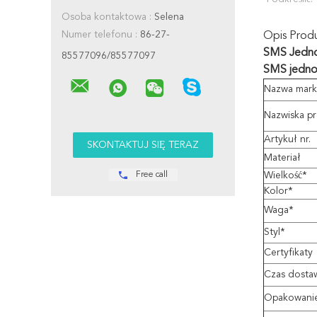
Osoba kontaktowa :
Selena
Numer telefonu :
86-27-
Opis Prod
SMS Jedno
85577096/85577097
SMS jedno
Nazwa mark
Nazwiska p
Artykuł nr.
Materiał
Free call
Wielkość*
Kolor*
Waga*
Styl*
Certyfikaty
Czas dosta
Opakowani