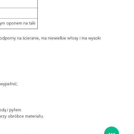
nym oponem na talii
 odporny na ścieranie, ma niewielkie włosy i ma wysoki
wypełnić;
odą i pyłem.
rzy obróbce materiału.