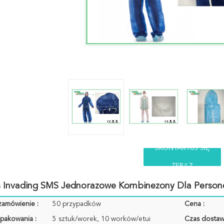
SKONTAKTUJ SIĘ
TERAZ
us Invading SMS Jednorazowe Kombinezony Dla Person
zamówienie :
50 przypadków
Cena :
pakowania :
5 sztuk/worek, 10 worków/etui
Czas dostaw