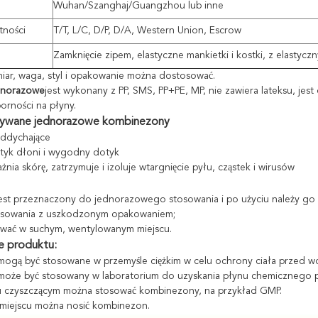
Wuhan/Szanghaj/Guangzhou lub inne
tności
T/T, L/C, D/P, D/A, Western Union, Escrow
Zamknięcie zipem, elastyczne mankietki i kostki, z elastycz
miar, waga, styl i opakowanie można dostosować.
dnorazowe
jest wykonany z PP, SMS, PP+PE, MP, nie zawiera lateksu, jest
rności na płyny.
ywane jednorazowe kombinezony
 oddychające
otyk dłoni i wygodny dotyk
żnia skórę, zatrzymuje i izoluje wtargnięcie pyłu, cząstek i wirusów
jest przeznaczony do jednorazowego stosowania i po użyciu należy go 
tosowania z uszkodzonym opakowaniem;
wać w suchym, wentylowanym miejscu.
e produktu:
 mogą być stosowane w przemyśle ciężkim w celu ochrony ciała przed w
 może być stosowany w laboratorium do uzyskania płynu chemicznego p
u czyszczącym można stosować kombinezony, na przykład GMP.
miejscu można nosić kombinezon.