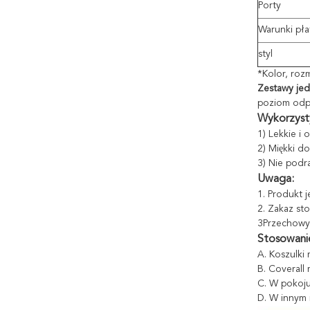
Porty
Warunki pła
styl
*Kolor, roz
Zestawy je
poziom odpo
Wykorzyst
1) Lekkie i
2) Miękki d
3) Nie podra
Uwaga:
1. Produkt 
2. Zakaz s
3Przechowy
Stosowani
A. Koszulki
B. Coverall
C. W pokoj
D. W innym 