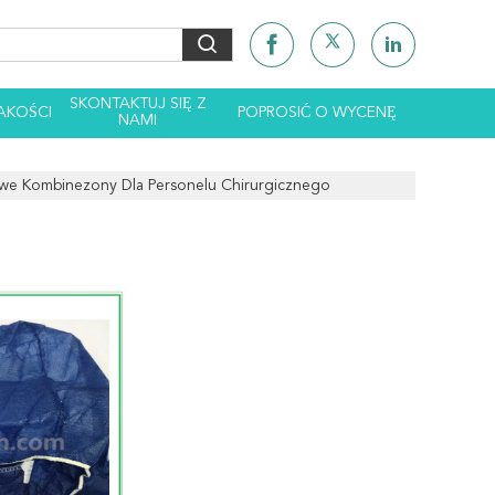
SKONTAKTUJ SIĘ Z
AKOŚCI
POPROSIĆ O WYCENĘ
NAMI
owe Kombinezony Dla Personelu Chirurgicznego