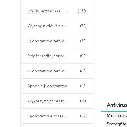
Jednorazowa osłona na buty
(120)
Wyroby z włókien sztucznych
(73)
Jednorazowe fartuchy chirurgiczne
(36)
Prześcieradła jednorazowe
(96)
Jednorazowe fartuchy ochronne
(63)
Spodnie jednorazowe
(18)
Wykorzystalne szaty kimono
(20)
Antivir
Minimalne 
Jednorazowe prześcieradła
(12)
Szczegóły 