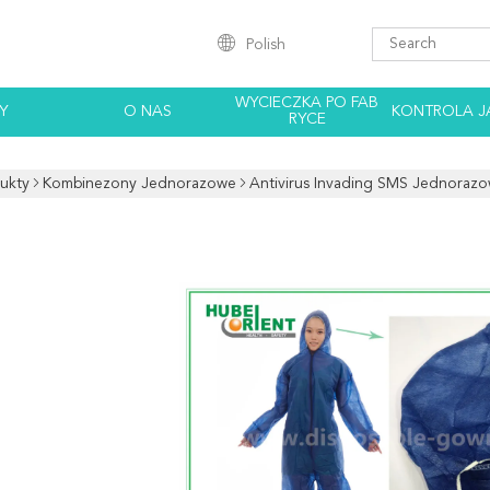
Polish
WYCIECZKA PO FAB
Y
O NAS
KONTROLA J
RYCE
ukty
Kombinezony Jednorazowe
Antivirus Invading SMS Jednoraz