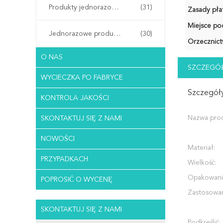
Produkty jednorazowego użytku w szpitalu
(31)
Zasady płat
Miejsce po
Jednorazowe produkty do salonu
(30)
Orzecznict
O NAS
SZCZEGÓŁ
WYCIECZKA PO FABRYCE
Szczegóły
KONTROLA JAKOŚCI
Nazwa pro
SKONTAKTUJ SIĘ Z NAMI
NOWOŚCI
Materiał:
PRZYPADKACH
Wielkość:
Opakowani
POPROSIĆ O WYCENĘ
Zastosowan
SKONTAKTUJ SIĘ Z NAMI
Podkreślić: