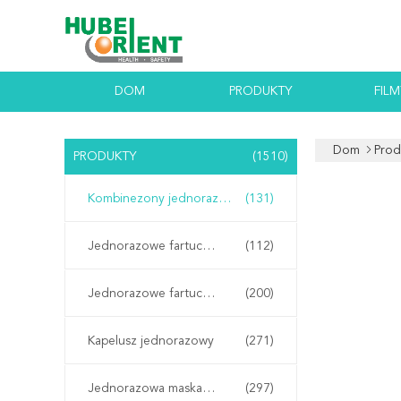
DOM
PRODUKTY
FILM
Dom
Prod
PRODUKTY
(1510)
Kombinezony jednorazowe
(131)
Jednorazowe fartuchy laboratoryjne
(112)
Jednorazowe fartuchy izolacyjne
(200)
Kapelusz jednorazowy
(271)
Jednorazowa maska ​​na twarz
(297)