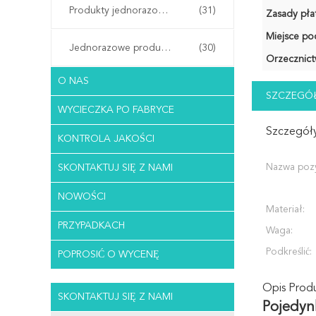
Produkty jednorazowego użytku w szpitalu
(31)
Zasady płat
Miejsce po
Jednorazowe produkty do salonu
(30)
Orzecznict
O NAS
SZCZEGÓŁ
WYCIECZKA PO FABRYCE
Szczegóły
KONTROLA JAKOŚCI
Nazwa pozy
SKONTAKTUJ SIĘ Z NAMI
NOWOŚCI
Materiał:
PRZYPADKACH
Waga:
Podkreślić:
POPROSIĆ O WYCENĘ
Opis Prod
SKONTAKTUJ SIĘ Z NAMI
Pojedyn