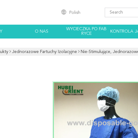
Polish
WYCIECZKA PO FAB
Y
O NAS
KONTROLA J
RYCE
ukty
Jednorazowe Fartuchy Izolacyjne
Nie-Stimulujące, Jednorazowe