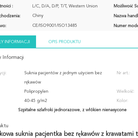
ności :
L/C, D/A, D/P, T/T, Western Union
Możliwość Su
Chiny
chodzenia:
Nazwa hand
CE/ISO9001/ISO13485
wo:
Numer mode
Y INFORMACJI
OPIS PRODUKTU
 Informacji
cji:
Suknia pacjentów z jednym użyciem bez
Nr art.:
rękawów
Polipropylen
Wielkość:
40-45 g/m2
Kolor:
Szpitalne szlafroki jednorazowe
,
z włókien nienasycone
uktu
kowa suknia pacjentka bez rękawów z krawatami t