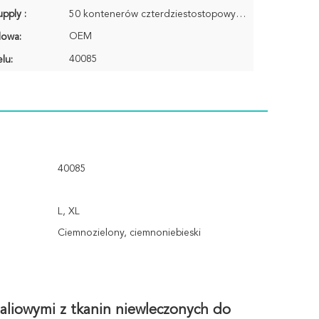
pply :
50 kontenerów czterdziestostopowych / miesiąc
OEM
lowa:
40085
lu:
40085
L, XL
Ciemnozielony, ciemnoniebieski
aliowymi z tkanin niewleczonych do