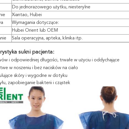
Do jednorazowego użytku, niesterylne
nie
Xiantao, Hubei
wa
Wymagania dotyczące:
Hubei Orient lub OEM
nie
Sala operacyjna, apteka, klinika itp.
rystyka sukni pacjenta:
ów i odpowiedniej długości, trwałe w użyciu i oddychające
atwe w noszeniu i bez nacisków na ciało
ulujące skóry i wygodne w dotyku
łu, zapobieganie bakterii i cząstek