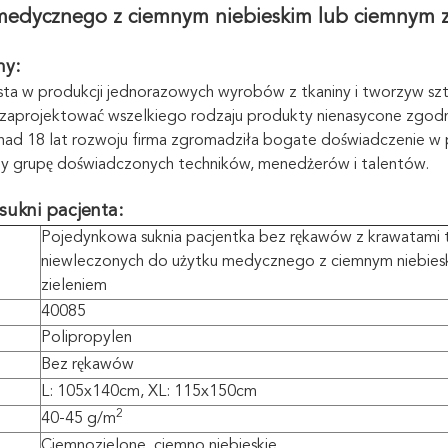
medycznego z ciemnym niebieskim lub ciemnym z
my:
ista w produkcji jednorazowych wyrobów z tkaniny i tworzyw sz
projektować wszelkiego rodzaju produkty nienasycone zgodnie
ad 18 lat rozwoju firma zgromadziła bogate doświadczenie w 
my grupę doświadczonych techników, menedżerów i talentów.
sukni pacjenta:
Pojedynkowa suknia pacjentka bez rękawów z krawatami t
niewleczonych do użytku medycznego z ciemnym niebies
zieleniem
40085
Polipropylen
Bez rękawów
L: 105x140cm, XL: 115x150cm
2
40-45 g/m
Ciemnozielone, ciemno niebieskie