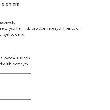
ieleniem
tucznych.
 z rysunkami lub próbkami naszych klientów.
projektowaniu.
aliowymi z tkanin
kim lub ciemnym