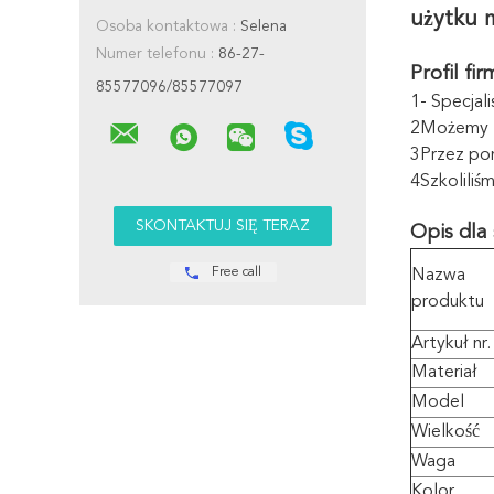
użytku 
Osoba kontaktowa :
Selena
Numer telefonu :
86-27-
Profil fir
85577096/85577097
1- Specjal
2Możemy za
3Przez pon
4Szkoliliś
Opis dla 
Free call
Nazwa
produktu
Artykuł nr.
Materiał
Model
Wielkość
Waga
Kolor