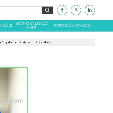
SKONTAKTUJ SIĘ Z
AKOŚCI
POPROSIĆ O WYCENĘ
NAMI
 Szpitalne Szlafroki Z Krawatami