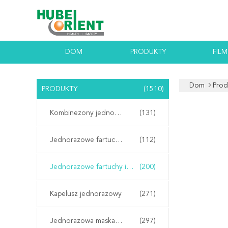
DOM
PRODUKTY
FILM
Dom
Prod
PRODUKTY
(1510)
Kombinezony jednorazowe
(131)
Jednorazowe fartuchy laboratoryjne
(112)
Jednorazowe fartuchy izolacyjne
(200)
Kapelusz jednorazowy
(271)
Jednorazowa maska ​​na twarz
(297)