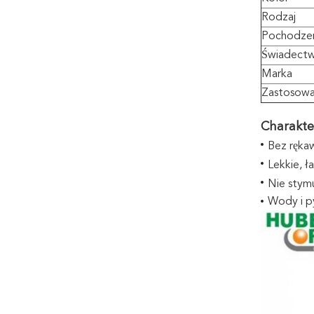
Rodzaj
Pochodze
Świadect
Marka
Zastosowa
Charakte
Bez rękaw
Lekkie, ł
Nie stym
Wody i py