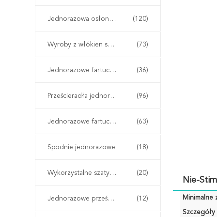
Jednorazowa osłona na buty
(120)
Wyroby z włókien sztucznych
(73)
Jednorazowe fartuchy chirurgiczne
(36)
Prześcieradła jednorazowe
(96)
Jednorazowe fartuchy ochronne
(63)
Spodnie jednorazowe
(18)
Wykorzystalne szaty kimono
(20)
Nie-Stim
Minimalne 
Jednorazowe prześcieradła
(12)
Szczegóły 