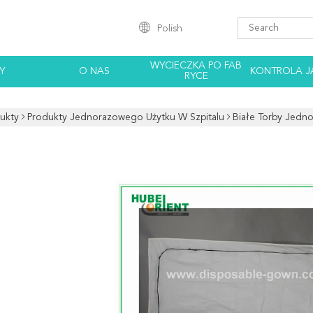
Polish
WYCIECZKA PO FAB
Y
O NAS
KONTROLA J
RYCE
ukty
Produkty Jednorazowego Użytku W Szpitalu
Białe Torby Jedno