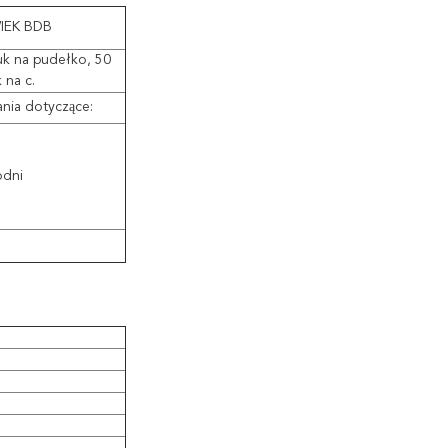
IEK BDB
uk na pudełko, 50
 na c.
ia dotyczące:
odni