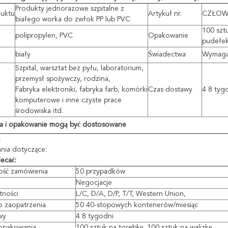
Produkty jednorazowe szpitalne z
uktu
Artykuł nr.
CZŁOW
białego worka do zwłok PP lub PVC
100 szt
polipropylen, PVC
Opakowanie
pudełek
biały
Świadectwa
Wymagan
Szpital, warsztat bez pyłu, laboratorium,
przemysł spożywczy, rodzina,
Fabryka elektroniki, fabryka farb, komórki
Czas dostawy
4 8 tyg
komputerowe i inne czyste prace
środowiska itd.
ga i opakowanie mogą być dostosowane
:
ia dotyczące:
ecać:
lość zamówienia
50 przypadków
Negocjacje
tności
L/C, D/A, D/P, T/T, Western Union,
o zaopatrzenia
50 40-stopowych kontenerów/miesiąc
wy
4 8 tygodni
opakowania
100 sztuk na torebkę, 100 sztuk na walizkę