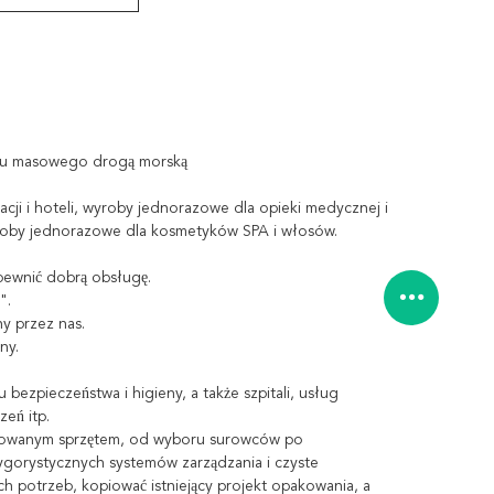
waru masowego drogą morską
cji i hoteli, wyroby jednorazowe dla opieki medycznej i
yroby jednorazowe dla kosmetyków SPA i włosów.
pewnić dobrą obsługę.
".
ny przez nas.
ny.
zpieczeństwa i higieny, a także szpitali, usług
eń itp.
ansowanym sprzętem, od wyboru surowców po
ygorystycznych systemów zarządzania i czyste
potrzeb, kopiować istniejący projekt opakowania, a