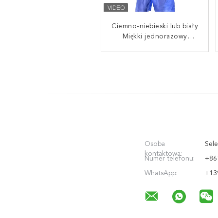
Ciemno-niebieski lub biały
Produkty medyczne do
użytku jednorazowego
Miękki jednorazowy
Opakowania chirurgiczne
użytek medyczny PP/SMS
do sali operacyjnej/kliniki
Krótkie spodnie długie
stomatologicznej
spodnie
Osoba
Sele
kontaktowa:
Numer telefonu:
+86
WhatsApp:
+13