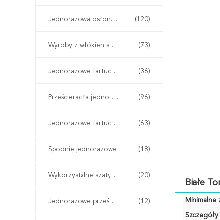
Jednorazowa osłona na buty
(120)
Wyroby z włókien sztucznych
(73)
Jednorazowe fartuchy chirurgiczne
(36)
Prześcieradła jednorazowe
(96)
Jednorazowe fartuchy ochronne
(63)
Spodnie jednorazowe
(18)
Wykorzystalne szaty kimono
(20)
Białe To
Minimalne 
Jednorazowe prześcieradła
(12)
Szczegóły 