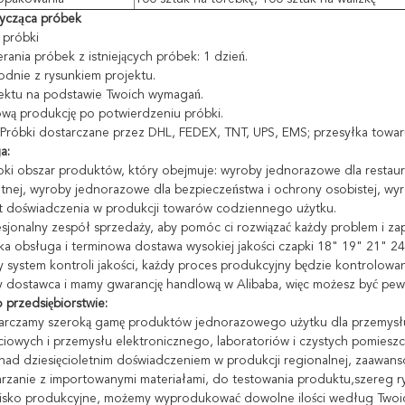
tycząca próbek
 próbki
rania próbek z istniejących próbek: 1 dzień.
odnie z rysunkiem projektu.
ektu na podstawie Twoich wymagań.
wą produkcję po potwierdzeniu próbki.
: Próbki dostarczane przez DHL, FEDEX, TNT, UPS, EMS; przesyłka to
a:
oki obszar produktów, który obejmuje: wyroby jednorazowe dla restaura
nej, wyroby jednorazowe dla bezpieczeństwa i ochrony osobistej, w
at doświadczenia w produkcji towarów codziennego użytku.
esjonalny zespół sprzedaży, aby pomóc ci rozwiązać każdy problem i za
ka obsługa i terminowa dostawa wysokiej jakości czapki 18" 19" 21" 24
ły system kontroli jakości, każdy proces produkcyjny będzie kontrolowa
y dostawca i mamy gwarancję handlową w Alibaba, więc możesz być pew
 przedsiębiorstwie:
arczamy szeroką gamę produktów jednorazowego użytku dla przemysłu be
iowych i przemysłu elektronicznego, laboratoriów i czystych pomieszcz
nad dziesięcioletnim doświadczeniem w produkcji regionalnej, zaaw
rzanie z importowanymi materiałami, do testowania produktu,szereg r
sko produkcyjne, możemy wyprodukować dowolne ilości według Twoich 