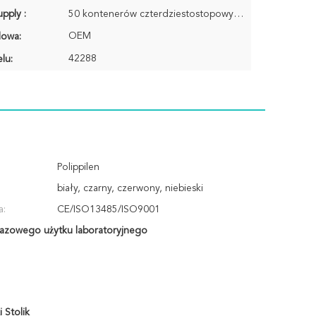
pply :
50 kontenerów czterdziestostopowych / miesiąc
OEM
lowa:
42288
lu:
Polippilen
biały, czarny, czerwony, niebieski
a:
CE/ISO13485/ISO9001
azowego użytku laboratoryjnego
 Stolik