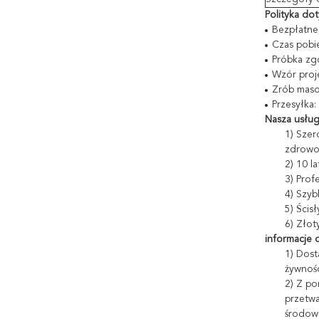
Polityka do
Bezpłatne
Czas pobie
Próbka zg
Wzór proj
Zrób maso
Przesyłka
Nasza usług
1) Szer
zdrowot
2) 10 l
3) Prof
4) Szyb
5) Ścis
6) Złot
informacje o
1) Dost
żywnośc
2) Z po
przetwa
środowi