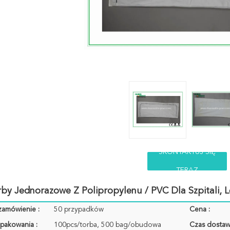
SKONTAKTUJ SIĘ
TERAZ
rby Jednorazowe Z Polipropylenu / PVC Dla Szpitali, L
zamówienie :
50 przypadków
Cena :
pakowania :
100pcs/torba, 500 bag/obudowa
Czas dostaw