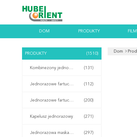
DOM
PRODUKTY
FILM
Dom
Prod
PRODUKTY
(1510)
Kombinezony jednorazowe
(131)
Jednorazowe fartuchy laboratoryjne
(112)
Jednorazowe fartuchy izolacyjne
(200)
Kapelusz jednorazowy
(271)
Jednorazowa maska ​​na twarz
(297)