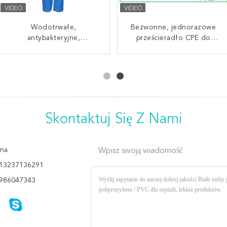
Chińskie hurtowe biby do
Wodotrwałe,
Bezwonne, jednorazowe
Jednorazowe zestawy
użytku medycznego
antybakteryjne,
prześcieradło CPE do
chirurgiczne z szatą
jednorazowe piżamy
jednorazowe,
chirurgiczną/rękawiczkami/m
zapobiegania
wodoodporne, PE, z
medyczne SMS
zanieczyszczeniu krwi
chirurgiczną/kapuzką
tkaninami, biby
chirurgiczną
stomatologiczne
Skontaktuj Się Z Nami
na
Wpisz swoją wiadomość
13237136291
986047343