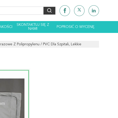
SKONTAKTUJ SIĘ Z
AKOŚCI
POPROSIĆ O WYCENĘ
NAMI
razowe Z Polipropylenu / PVC Dla Szpitali, Lekkie