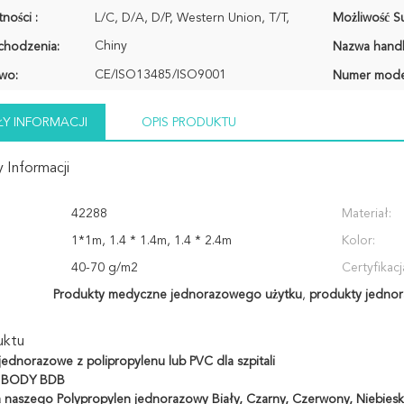
ności :
L/C, D/A, D/P, Western Union, T/T,
Możliwość Su
Chiny
chodzenia:
Nazwa hand
CE/ISO13485/ISO9001
wo:
Numer mode
Y INFORMACJI
OPIS PRODUKTU
 Informacji
42288
Materiał:
1*1m, 1.4 * 1.4m, 1.4 * 2.4m
Kolor:
40-70 g/m2
Certyfikacj
Produkty medyczne jednorazowego użytku
,
produkty jednor
uktu
 jednorazowe z polipropylenu lub PVC dla szpitali
 : BODY BDB
a naszego
Polypropylen jednorazowy Biały, Czarny, Czerwony, Niebieski