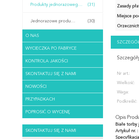
Produkty jednorazowego użytku w szpitalu
(31)
Zasady płat
Miejsce po
Jednorazowe produkty do salonu
(30)
Orzecznict
O NAS
SZCZEGÓŁ
WYCIECZKA PO FABRYCE
Szczegóły
KONTROLA JAKOŚCI
Nr art.:
SKONTAKTUJ SIĘ Z NAMI
Wielkość:
NOWOŚCI
Waga:
PRZYPADKACH
Podkreślić:
POPROSIĆ O WYCENĘ
Opis Prod
Białe torby
SKONTAKTUJ SIĘ Z NAMI
Artykuł nr.
Specyfikacj