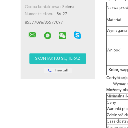
Osoba kontaktowa :
Selena
Nazwa prod
Numer telefonu :
86-27-
Materiał
85577096/85577097
Wymagania
Wnioski
Kolor, wa
Free call
Certyfikacja
Wymagan
Możemy obi
Minimalna i
Ceny
Warunki pła
Zdolność d
Czas dosta
Szczegóły 